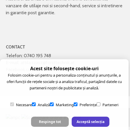
vanzare de utilaje noi si second-hand, service si intretinere
in garantie post garantie.
CONTACT
Telefon:
0740 195 748
E-mail:
attila.szasz@forsttechnik.at
Acest site folosește cookie-uri
Facebook.com
Folosim cookie-uri pentru a personaliza conținutul și anunțurile, a
oferi funcții de rețele sociale și a analiza traficul, partajând datele cu
© Utilaje Forestiere Savicom
- 2019
partenerii noștri de publicitate și analiză.
Necesare
Analiză
Marketing
Preferințe
Parteneri
Respinge tot
Acceptă selecția