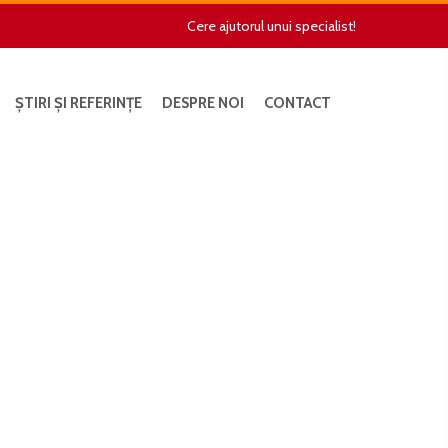
Cere ajutorul unui specialist!
ȘTIRI ȘI REFERINȚE
DESPRE NOI
CONTACT