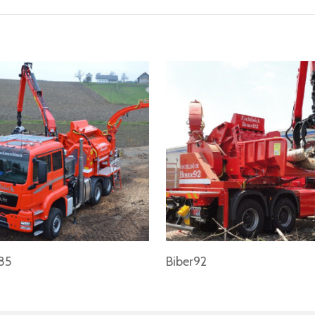
85
Biber92